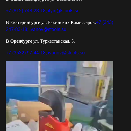
+7 (812) 748-23-18;
ilyin@stools.su
В Екатеринбурге ул. Бакинских Комиссаров.
+7 (343)
247-83-18;
ivanov@stools.su
В Оренбурге
ул. Туркестанская, 5.
+7 (3532) 97-44-18;
ivanov@stools.su