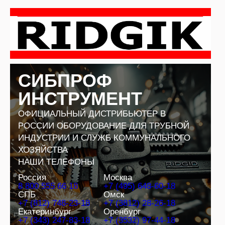
Перейти
к
содержимому
СИБПРОФ
ИНСТРУМЕНТ
ОФИЦИАЛЬНЫЙ ДИСТРИБЬЮТЕР В
РОССИИ ОБОРУДОВАНИЕ ДЛЯ ТРУБНОЙ
ИНДУСТРИИ И СЛУЖБ КОММУНАЛЬНОГО
ХОЗЯЙСТВА
НАШИ ТЕЛЕФОНЫ
Россия
Москва
8 800 555 66 18
+7 (495) 648-60-18
СПБ
Омск
+7 (812) 748-23-18
+7 (3812) 28-26-18
Екатеринбург
Оренбург
+7 (343) 247-83-18
+7 (3532) 97-44-18