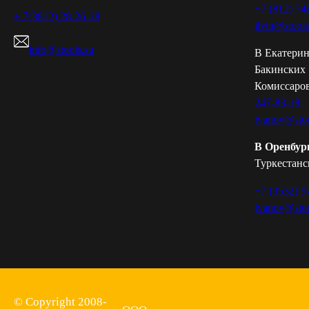
+7 (812) 74
+ 7(3812) 28-26-18
ilyin@stools
info@stools.su
В Екатерин
Бакинских
Комиссаров
247-83-18;
ivanov@stoo
В Оренбур
Туркестанск
+7 (3532) 9
ivanov@stoo
© Copyright 2008-