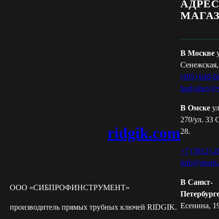
АДРЕ
МАГА
В Москве
Сенежская,
(495) 648-6
hudyshev@s
В Омске
ул
270/ул. 33 
ridgik.com
28.
+7 (3812) 2
info@stools
В Санкт-
ООО «СИБПРОФИНСТРУМЕНТ»
Петербург
Есенина, 19
производитель прямых трубных ключей RIDGIK.