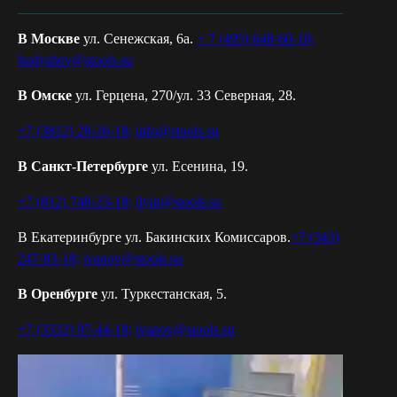
В Москве
ул. Сенежская, 6а.
+ 7 (495) 648-60-18;
hudyshev@stools.su
В Омске
ул. Герцена, 270/ул. 33 Северная, 28.
+7 (3812) 28-26-18;
info@stools.su
В Санкт-Петербурге
ул. Есенина, 19.
+7 (812) 748-23-18;
ilyin@stools.su
В Екатеринбурге ул. Бакинских Комиссаров.
+7 (343)
247-83-18;
ivanov@stools.su
В Оренбурге
ул. Туркестанская, 5.
+7 (3532) 97-44-18;
ivanov@stools.su