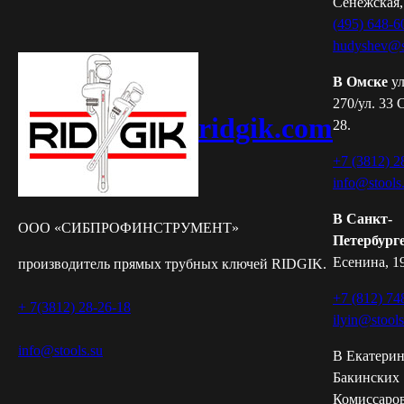
Сенежская,
(495) 648-6
hudyshev@s
В Омске
ул
270/ул. 33 
ridgik.com
28.
+7 (3812) 2
info@stools
В Санкт-
ООО «СИБПРОФИНСТРУМЕНТ»
Петербург
Есенина, 19
производитель прямых трубных ключей RIDGIK.
+7 (812) 74
+ 7(3812) 28-26-18
ilyin@stools
info@stools.su
В Екатерин
Бакинских
Комиссаров