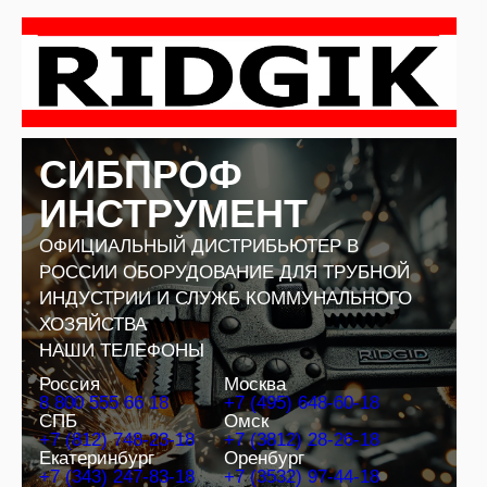
Перейти
к
содержимому
СИБПРОФ
ИНСТРУМЕНТ
ОФИЦИАЛЬНЫЙ ДИСТРИБЬЮТЕР В
РОССИИ ОБОРУДОВАНИЕ ДЛЯ ТРУБНОЙ
ИНДУСТРИИ И СЛУЖБ КОММУНАЛЬНОГО
ХОЗЯЙСТВА
НАШИ ТЕЛЕФОНЫ
Россия
Москва
8 800 555 66 18
+7 (495) 648-60-18
СПБ
Омск
+7 (812) 748-23-18
+7 (3812) 28-26-18
Екатеринбург
Оренбург
+7 (343) 247-83-18
+7 (3532) 97-44-18