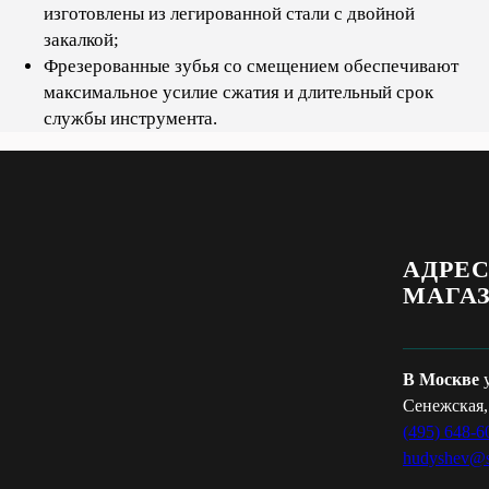
изготовлены из легированной стали с двойной
закалкой;
Фрезерованные зубья со смещением обеспечивают
максимальное усилие сжатия и длительный срок
службы инструмента.
АДРЕ
МАГА
В Москве
Сенежская,
(495) 648-6
hudyshev@s