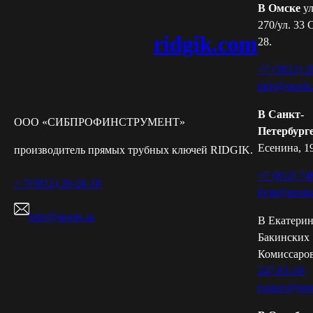
В Омске
ул
270/ул. 33 
ridgik.com
28.
+7 (3812) 2
info@stools
В Санкт-
ООО «СИБПРОФИНСТРУМЕНТ»
Петербург
Есенина, 19
производитель прямых трубных ключей RIDGIK.
+7 (812) 74
+ 7(3812) 28-26-18
ilyin@stools
info@stools.su
В Екатерин
Бакинских
Комиссаров
247-83-18;
ivanov@stoo