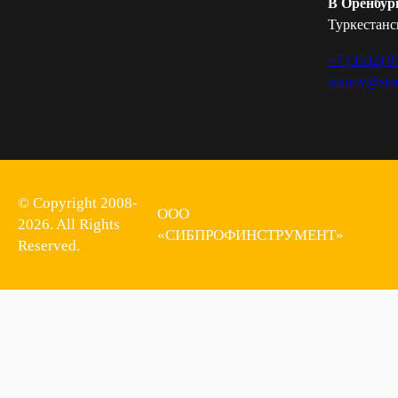
В Оренбур
Туркестанск
+7 (3532) 9
ivanov@stoo
© Copyright 2008-
ООО
2026. All Rights
«СИБПРОФИНСТРУМЕНТ»
Reserved.