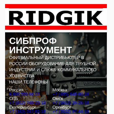
Перейти
к
содержимому
СИБПРОФ
ИНСТРУМЕНТ
ОФИЦИАЛЬНЫЙ ДИСТРИБЬЮТЕР В
РОССИИ ОБОРУДОВАНИЕ ДЛЯ ТРУБНОЙ
ИНДУСТРИИ И СЛУЖБ КОММУНАЛЬНОГО
ХОЗЯЙСТВА
НАШИ ТЕЛЕФОНЫ
Россия
Москва
8 800 555 66 18
+7 (495) 648-60-18
СПБ
Омск
+7 (812) 748-23-18
+7 (3812) 28-26-18
Екатеринбург
Оренбург
+7 (343) 247-83-18
+7 (3532) 97-44-18