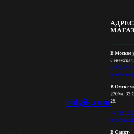
АДРЕ
МАГА
В Москве
Сенежская,
(495) 648-
hudyshev@
В Омске
ул
270/ул. 33 
ridgik.com
28.
+7 (3812) 
info@stool
В Санкт-