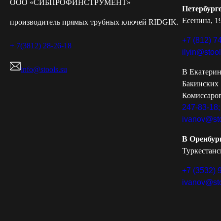
ООО «СИБПРОФИНСТРУМЕНТ»
Петербург
Есенина, 19
производитель прямых трубных ключей RIDGIK.
+7 (812) 7
+ 7(3812) 28-26-18
ilyin@stoo
info@stools.su
В Екатерин
Бакинских
Комиссаров
247-83-18;
ivanov@sto
В Оренбур
Туркестанск
+7 (3532) 
ivanov@sto