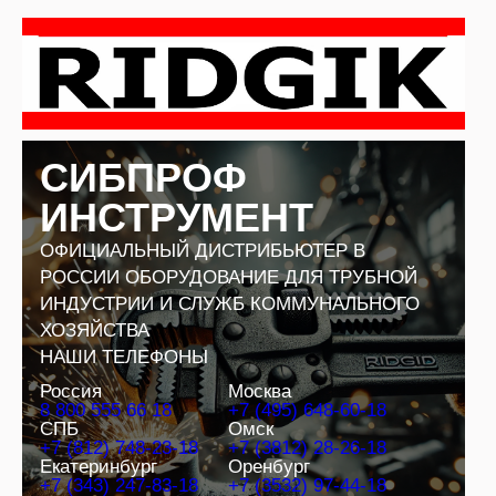
Перейти
к
содержимому
СИБПРОФ
ИНСТРУМЕНТ
ОФИЦИАЛЬНЫЙ ДИСТРИБЬЮТЕР В
РОССИИ ОБОРУДОВАНИЕ ДЛЯ ТРУБНОЙ
ИНДУСТРИИ И СЛУЖБ КОММУНАЛЬНОГО
ХОЗЯЙСТВА
НАШИ ТЕЛЕФОНЫ
Россия
Москва
8 800 555 66 18
+7 (495) 648-60-18
СПБ
Омск
+7 (812) 748-23-18
+7 (3812) 28-26-18
Екатеринбург
Оренбург
+7 (343) 247-83-18
+7 (3532) 97-44-18