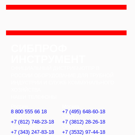
Перейти
к
содержимому
СИБПРОФ
ИНСТРУМЕНТ
ОФИЦИАЛЬНЫЙ ДИСТРИБЬЮТЕР В
РОССИИ ОБОРУДОВАНИЕ ДЛЯ ТРУБНОЙ
ИНДУСТРИИ И СЛУЖБ КОММУНАЛЬНОГО
ХОЗЯЙСТВА
НАШИ ТЕЛЕФОНЫ
Россия
Москва
8 800 555 66 18
+7 (495) 648-60-18
СПБ
Омск
+7 (812) 748-23-18
+7 (3812) 28-26-18
Екатеринбург
Оренбург
+7 (343) 247-83-18
+7 (3532) 97-44-18