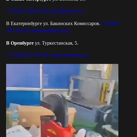
+7 (812) 748-23-18;
ilyin@stools.su
В Екатеринбурге ул. Бакинских Комиссаров.
+7 (343)
247-83-18;
ivanov@stools.su
В Оренбурге
ул. Туркестанская, 5.
+7 (3532) 97-44-18;
ivanov@stools.su