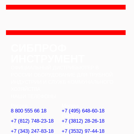
Перейти
к
содержимому
СИБПРОФ
ИНСТРУМЕНТ
ОФИЦИАЛЬНЫЙ ДИСТРИБЬЮТЕР В
РОССИИ ОБОРУДОВАНИЕ ДЛЯ ТРУБНОЙ
ИНДУСТРИИ И СЛУЖБ КОММУНАЛЬНОГО
ХОЗЯЙСТВА
НАШИ ТЕЛЕФОНЫ
Россия
Москва
8 800 555 66 18
+7 (495) 648-60-18
СПБ
Омск
+7 (812) 748-23-18
+7 (3812) 28-26-18
Екатеринбург
Оренбург
+7 (343) 247-83-18
+7 (3532) 97-44-18